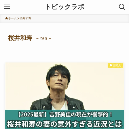
トピックラボ
ホーム
桜井和寿
桜井和寿
– tag –
芸能人