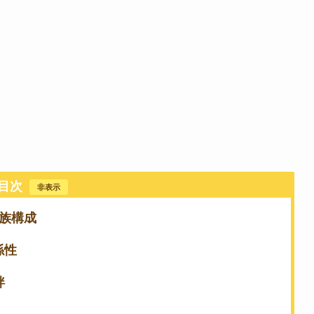
目次
[
非表示
]
族構成
係性
絆