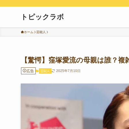
トピックラボ
ホーム
芸能人
【驚愕】窪塚愛流の母親は誰？複
広告
2025年7月10日
芸能人