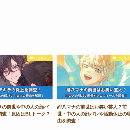
にじさんじ
にじさ
ラの前世や中の人の顔バ
緋八マナの前世はお笑い芸人？前
調査！原因はBLトーク？
世・中の人の顔バレや活動休止の
由を調査！