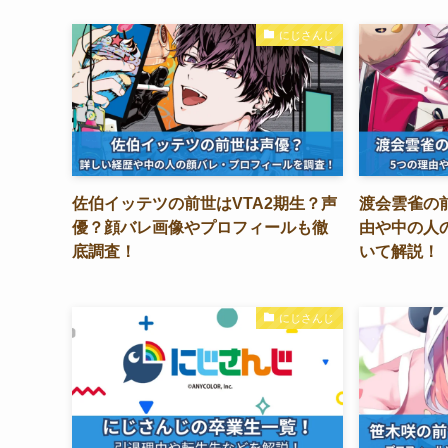
にじさんじ
佐伯イッテツの前世はVTA2期生？声
渡会雲雀の
優？顔バレ画像やプロフィールも徹
由や中の人
底調査！
いて解説！
にじさんじ