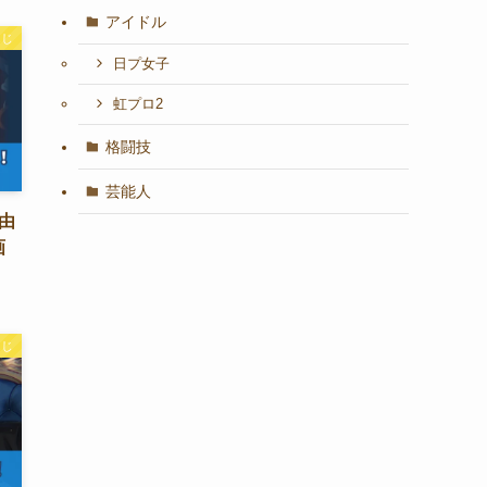
アイドル
んじ
日プ女子
虹プロ2
格闘技
芸能人
由
画
んじ