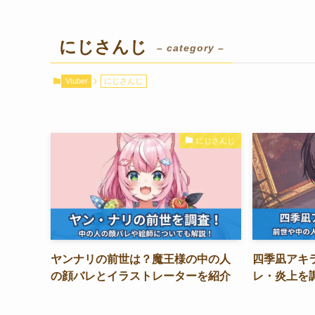
にじさんじ
– category –
Vtuber
にじさんじ
にじさんじ
ヤンナリの前世は？魔王様の中の人
四季凪アキ
の顔バレとイラストレーターを紹介
レ・炎上を