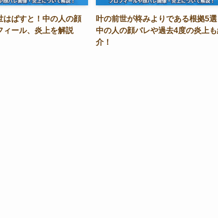
世はぱすと！中の人の顔
叶の前世が柊みよりである根拠5選
フィール、炎上を解説
中の人の顔バレや過去4度の炎上も
介！