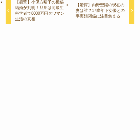
【衝撃】小保方晴子の極秘
【驚愕】内野聖陽の現在の
結婚が判明！旦那は同級生
妻は誰？17歳年下女優との
科学者で8000万円タワマン
事実婚関係に注目集まる
生活の真相