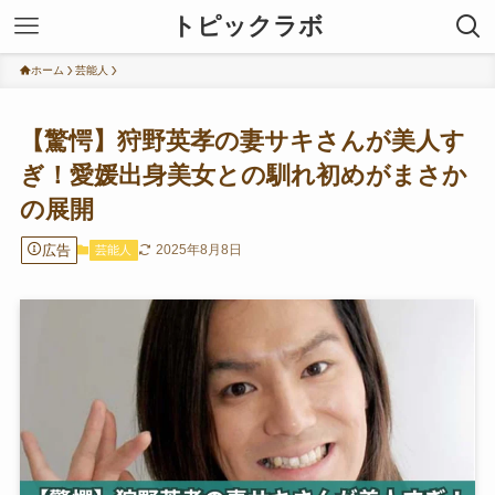
トピックラボ
ホーム
芸能人
【驚愕】狩野英孝の妻サキさんが美人す
ぎ！愛媛出身美女との馴れ初めがまさか
の展開
広告
2025年8月8日
芸能人