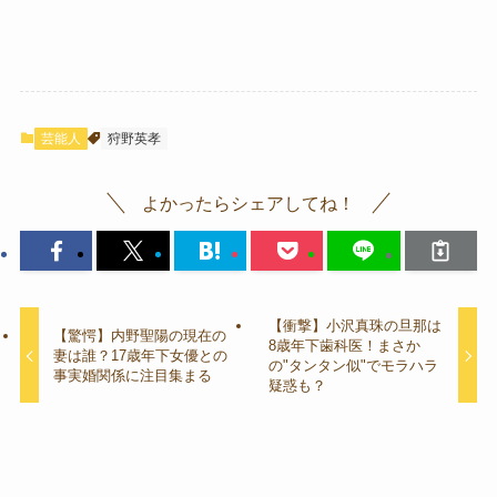
芸能人
狩野英孝
よかったらシェアしてね！
【衝撃】小沢真珠の旦那は
【驚愕】内野聖陽の現在の
8歳年下歯科医！まさか
妻は誰？17歳年下女優との
の"タンタン似"でモラハラ
事実婚関係に注目集まる
疑惑も？