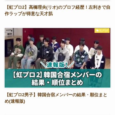
【虹プロ2】高橋理央(リオ)のプロフ経歴！左利きで自
作ラップが得意な天才肌
虹プロ2
【虹プロ2男子】韓国合宿メンバーの結果・順位まと
め(速報版)