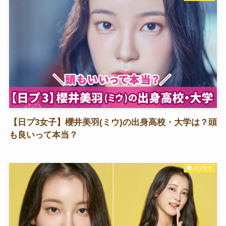
【日プ3女子】櫻井美羽(ミウ)の出身高校・大学は？頭
も良いって本当？
日プ女子