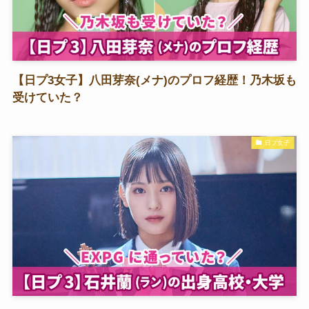
【日プ3女子】八田芽奈(メナ)のプロフ経歴！乃木坂も
受けていた？
日プ女子