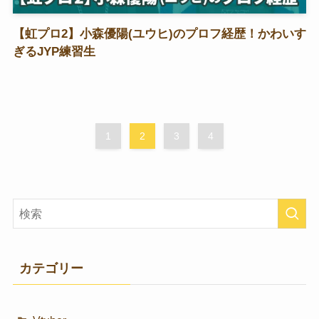
【虹プロ2】小森優陽(ユウヒ)のプロフ経歴！かわいす
ぎるJYP練習生
1
2
3
4
カテゴリー