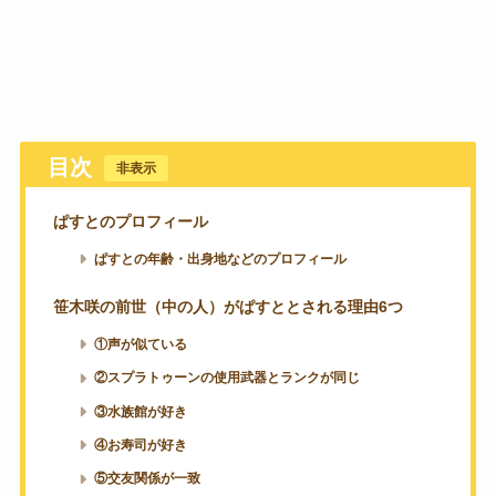
目次
[
非表示
]
ぱすとのプロフィール
ぱすとの年齢・出身地などのプロフィール
笹木咲の前世（中の人）がぱすととされる理由6つ
①声が似ている
②スプラトゥーンの使用武器とランクが同じ
③水族館が好き
④お寿司が好き
⑤交友関係が一致