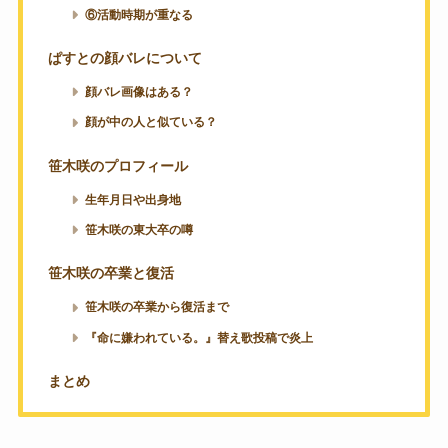
⑥活動時期が重なる
ぱすとの顔バレについて
顔バレ画像はある？
顔が中の人と似ている？
笹木咲のプロフィール
生年月日や出身地
笹木咲の東大卒の噂
笹木咲の卒業と復活
笹木咲の卒業から復活まで
『命に嫌われている。』替え歌投稿で炎上
まとめ