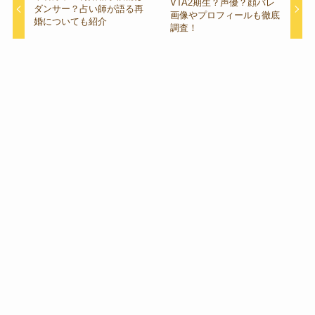
VTA2期生？声優？顔バレ
ダンサー？占い師が語る再
画像やプロフィールも徹底
婚についても紹介
調査！