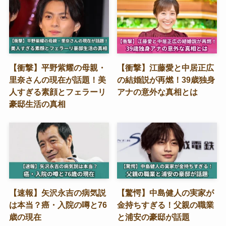
【衝撃】平野紫耀の母親・
【衝撃】江藤愛と中居正広
里奈さんの現在が話題！美
の結婚説が再燃！39歳独身
人すぎる素顔とフェラーリ
アナの意外な真相とは
豪邸生活の真相
【速報】矢沢永吉の病気説
【驚愕】中島健人の実家が
は本当？癌・入院の噂と76
金持ちすぎる！父親の職業
歳の現在
と浦安の豪邸が話題