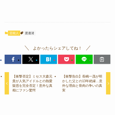
芸能人
渡邊渚
よかったらシェアしてね！
【衝撃否定】ミセス大森元
【衝撃告白】長嶋一茂が明
貴が人気アイドルとの熱愛
かした父との13年絶縁…意
疑惑を完全否定！意外な真
外な理由と骨肉の争いの真
相にファン驚愕
実