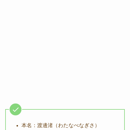
本名：渡邊渚（わたなべなぎさ）