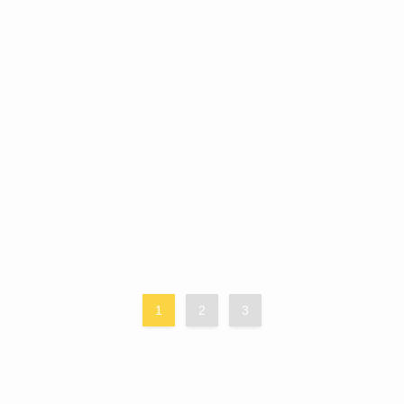
1
2
3