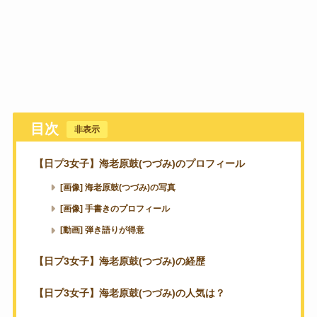
目次
[
非表示
]
【日プ3女子】海老原鼓(つづみ)のプロフィール
[画像] 海老原鼓(つづみ)の写真
[画像] 手書きのプロフィール
[動画] 弾き語りが得意
【日プ3女子】海老原鼓(つづみ)の経歴
【日プ3女子】海老原鼓(つづみ)の人気は？