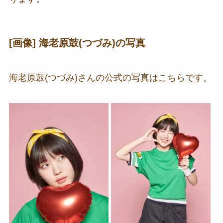
[画像] 海老原鼓(つづみ)の写真
海老原鼓(つづみ)さんの公式の写真はこちらです。