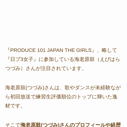
『PRODUCE 101 JAPAN THE GIRLS』、略して
『日プ3女子』に参加している海老原鼓（えびはら
つづみ）さんが注目されています。
海老原鼓(つづみ)さんは、歌やダンスが未経験なが
ら初回放送で練習生評価順位のトップに輝いた逸
材です。
そこで
海老原鼓(つづみ)
さんのプロフィールや経歴