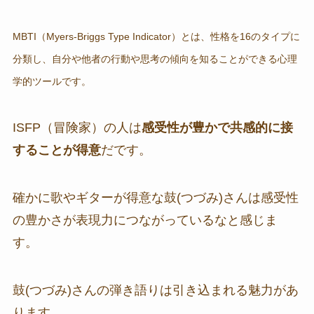
MBTI（Myers-Briggs Type Indicator）とは、性格を16のタイプに
分類し、自分や他者の行動や思考の傾向を知ることができる心理
学的ツールです。
ISFP（冒険家）の人は
感受性が豊かで共感的に接
することが得意
だです。
確かに歌やギターが得意な鼓(つづみ)さんは感受性
の豊かさが表現力につながっているなと感じま
す。
鼓(つづみ)さんの弾き語りは引き込まれる魅力があ
ります。