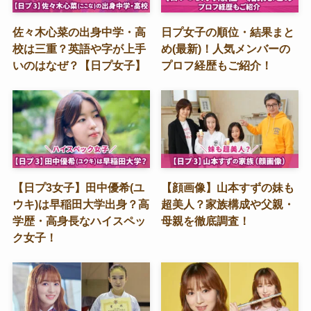
佐々木心菜の出身中学・高
日プ女子の順位・結果まと
校は三重？英語や字が上手
め(最新)！人気メンバーの
いのはなぜ？【日プ女子】
プロフ経歴もご紹介！
【日プ3女子】田中優希(ユ
【顔画像】山本すずの妹も
ウキ)は早稲田大学出身？高
超美人？家族構成や父親・
学歴・高身長なハイスペッ
母親を徹底調査！
ク女子！