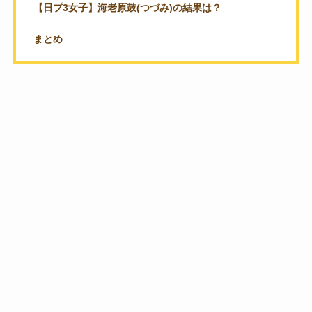
【日プ3女子】海老原鼓(つづみ)の結果は？
まとめ