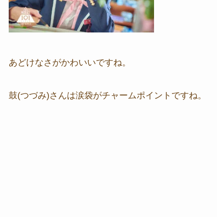
あどけなさがかわいいですね。
鼓(つづみ)さんは涙袋がチャームポイントですね。