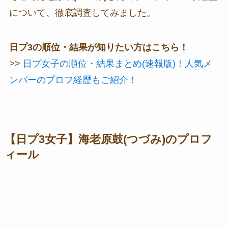
について、徹底調査してみました。
日プ3の順位・結果が知りたい方はこちら！
>>
日プ女子の順位・結果まとめ(速報版)！人気メ
ンバーのプロフ経歴もご紹介！
【日プ3女子】海老原鼓(つづみ)のプロフ
ィール