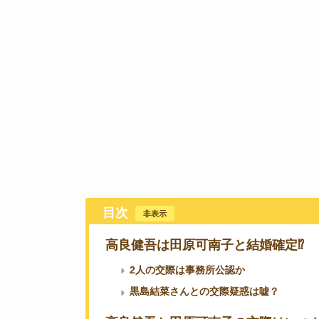
目次
[
非表示
]
高良健吾は田原可南子と結婚確定⁉︎
2人の交際は事務所公認か
黒島結菜さんとの交際疑惑は嘘？