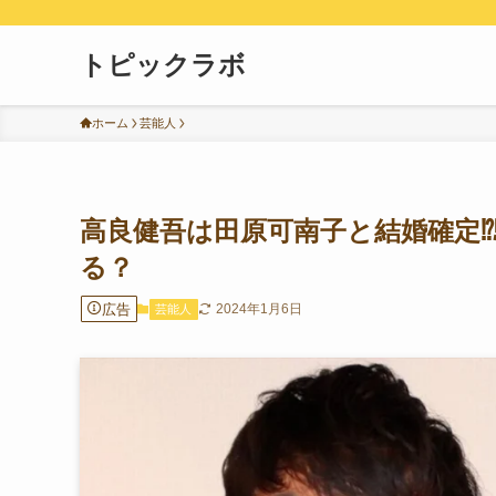
トピックラボ
ホーム
芸能人
高良健吾は田原可南子と結婚確定⁉
る？
広告
2024年1月6日
芸能人