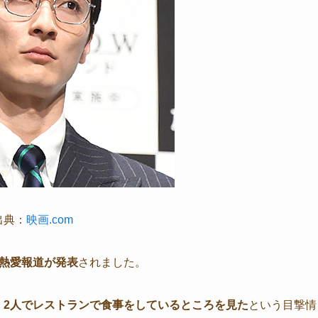
出典：
映画.com
熱愛報道が発表
されました。
、
2人でレストランで食事をしているところを見た
という目撃情