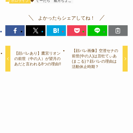
ホロライブ
ぐーたら
癒月ちょこ
よかったらシェアしてね！
【顔バレ画像】空澄セナの
【顔バレあり】鷹宮リオン
前世(中の人)は丑牡てぃあ
の前世（中の人）が望月の
(まこる)？顔バレの理由は
あだと言われる8つの理由!!
活動休止時期？