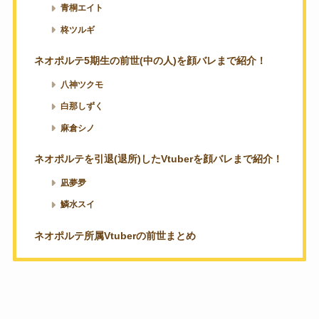
青桐エイト
柊ツルギ
ネオポルテ5期生の前世(中の人)を顔バレまで紹介！
八神ツクモ
白那しずく
麻倉シノ
ネオポルテを引退(退所)したVtuberを顔バレまで紹介！
凪夢夛
鱗水スイ
ネオポルテ所属Vtuberの前世まとめ