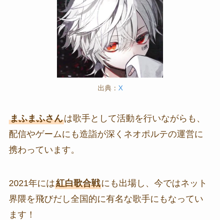
出典：
X
まふまふさん
は歌手として活動を行いながらも、
配信やゲームにも造詣が深くネオポルテの運営に
携わっています。
2021年には
紅白歌合戦
にも出場し、今ではネット
界隈を飛びだし全国的に有名な歌手にもなってい
ます！