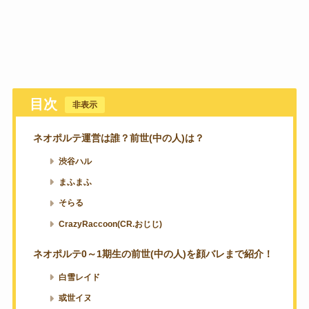
目次
[
非表示
]
ネオポルテ運営は誰？前世(中の人)は？
渋谷ハル
まふまふ
そらる
CrazyRaccoon(CR.おじじ)
ネオポルテ0～1期生の前世(中の人)を顔バレまで紹介！
白雪レイド
或世イヌ