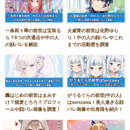
一条莉々華の前世は宝珠る
火威青の前世は化野ゆら
ら？6つの共通点や中の人
り！中の人の顔バレやこれ
の顔バレを解説
までの活動歴を調査
轟はじめの前世はまみす
がうるぐらの前世(中の人)
け？猫麦とろろ？プロフィ
はsenzawa！美人過ぎる顔
ールや顔バレ画像を調査！
バレ画像や出身国を紹介！