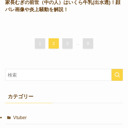
家長むぎの前世（中の人）はいくら牛乳(出水透)！顔
バレ画像や炎上騒動を解説！
1
2
3
...
9
カテゴリー
Vtuber