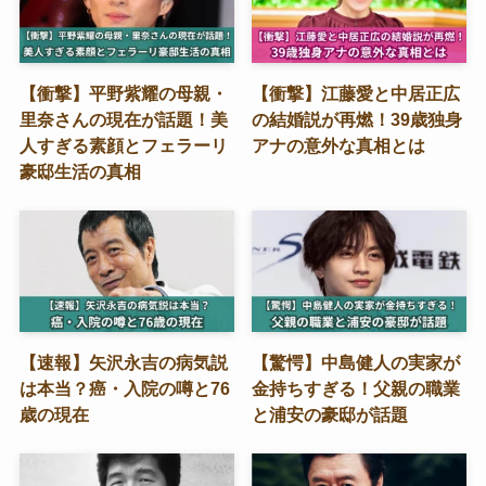
【衝撃】平野紫耀の母親・
【衝撃】江藤愛と中居正広
里奈さんの現在が話題！美
の結婚説が再燃！39歳独身
人すぎる素顔とフェラーリ
アナの意外な真相とは
豪邸生活の真相
【速報】矢沢永吉の病気説
【驚愕】中島健人の実家が
は本当？癌・入院の噂と76
金持ちすぎる！父親の職業
歳の現在
と浦安の豪邸が話題