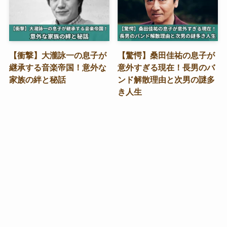
【衝撃】大瀧詠一の息子が
【驚愕】桑田佳祐の息子が
継承する音楽帝国！意外な
意外すぎる現在！長男のバ
家族の絆と秘話
ンド解散理由と次男の謎多
き人生