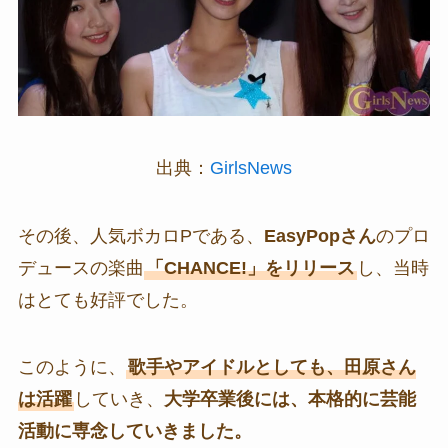
出典：
GirlsNews
その後、人気ボカロPである、
EasyPopさん
のプロ
デュースの楽曲
「CHANCE!」をリリース
し、当時
はとても好評でした。
このように、
歌手やアイドルとしても、田原さん
は活躍
していき、
大学卒業後には、本格的に芸能
活動に専念していきました。