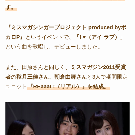
す。
『ミスマガシンガープロジェクト produced byボ
カロP』
というイベントで、
「I ♥（アイ ラブ）」
という曲を歌唱し、デビューしました。
また、田原さんと同じく、
ミスマガジン2011受賞
者
の
秋月三佳さん、朝倉由舞さん
と3人で期間限定
ユニット
『REaaaL!（リアル）』を結成。