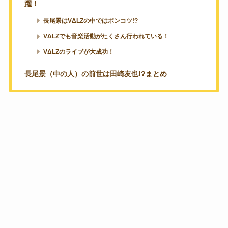
躍！
長尾景はVΔLZの中ではポンコツ!?
VΔLZでも音楽活動がたくさん行われている！
VΔLZのライブが大成功！
長尾景（中の人）の前世は田崎友也!?まとめ