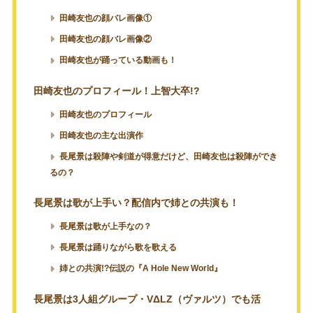
田崎友也の顔バレ画像①
田崎友也の顔バレ画像②
田崎友也が踊っている動画も！
田崎友也のプロフィール！上智大卒!?
田崎友也のプロフィール
田崎友也の主な出演作
長尾景は殺陣や剣道が得意だけど、田崎友也は殺陣ができ
るの？
長尾景は歌が上手い？配信内で姉との共演も！
長尾景は歌が上手なの？
長尾景は踊りながら歌を歌える
姉との共演!?伝説の『A Hole New World』
長尾景は3人組グループ・VΔLZ（ヴァルツ）でも活