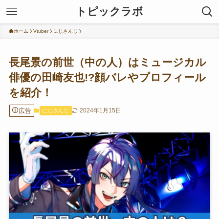
トピックラボ
ホーム
Vtuber
にじさんじ
長尾景の前世（中の人）はミュージカル
俳優の田崎友也!?顔バレやプロフィール
を紹介！
広告
2024年1月15日
にじさんじ