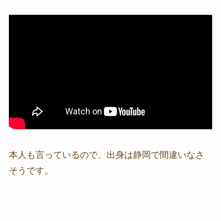
本人も言っているので、出身は静岡で間違いなさ
そうです。