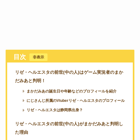
目次
[
非表示
]
リゼ・ヘルエスタの前世(中の人)はゲーム実況者のまか
だみあと判明！
まかだみあの誕生日や年齢などのプロフィールを紹介
にじさんじ所属のVtuberリゼ・ヘルエスタのプロフィール
リゼ・ヘルエスタは静岡県出身？
リゼ・ヘルエスタの前世(中の人)がまかだみあと判明し
た理由