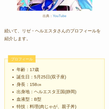
出典：
YouTube
続いて、リゼ・ヘルエスタさんのプロフィールを
紹介します。
プロフィール
年齢：17歳
誕生日：5月25日(双子座)
身長：158㎝
出身地：ヘルエスタ王国(静岡)
血液型：B型
特技：料理(肉じゃが、親子丼)