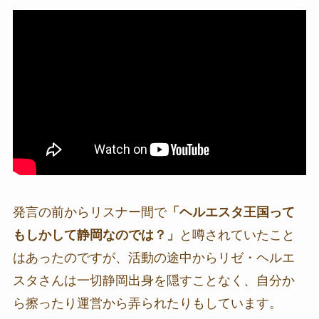
発言の前からリスナー間で
「ヘルエスタ王国って
もしかして静岡なのでは？」
と噂されていたこと
はあったのですが、活動の途中からリゼ・ヘルエ
スタさんは一切静岡出身を隠すことなく、自分か
ら擦ったり運営から弄られたりもしています。