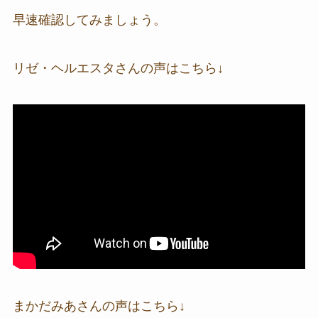
早速確認してみましょう。
リゼ・ヘルエスタさんの声はこちら↓
まかだみあさんの声はこちら↓