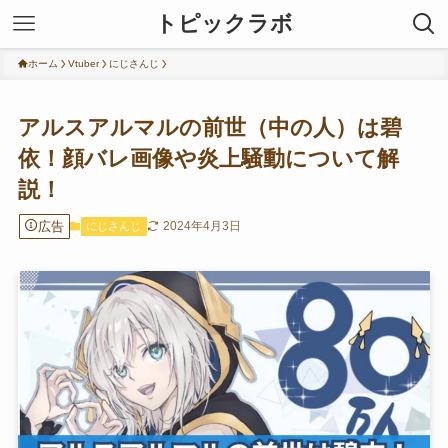
トピックラボ
ホーム
Vtuber
にじさんじ
アルスアルマルの前世（中の人）は碧
依！顔バレ画像や炎上騒動について解
説！
広告
2024年4月3日
にじさんじ