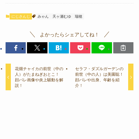
にじさんじ
みゃん
天ヶ瀬むゆ
瑞穂
よかったらシェアしてね！
花畑チャイカの前世（中の
セラフ・ダズルガーデンの
人）がたまねぎおとこ！
前世（中の人）は美園聡！
顔バレ画像や炎上騒動を解
顔バレや出身、年齢を紹
説！
介！