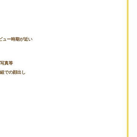
ビュー時期が近い
！
写真等
組での顔出し