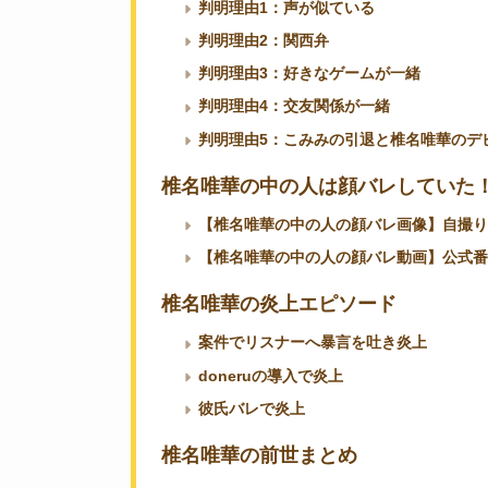
判明理由1：声が似ている
判明理由2：関西弁
判明理由3：好きなゲームが一緒
判明理由4：交友関係が一緒
判明理由5：こみみの引退と椎名唯華のデ
椎名唯華の中の人は顔バレしていた
【椎名唯華の中の人の顔バレ画像】自撮り
【椎名唯華の中の人の顔バレ動画】公式番
椎名唯華の炎上エピソード
案件でリスナーへ暴言を吐き炎上
doneruの導入で炎上
彼氏バレで炎上
椎名唯華の前世まとめ