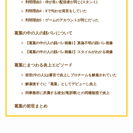
判明理由3：仲が良い配信者が同じ(スタンミ)
判明理由4：Xで匂わせ発言をしていた
判明理由5：ゲームのアカウントが同じだった
葛葉の中の人の顔バレについて
【葛葉の中の人の顔バレ画像1】真偽不明の顔バレ画像
【葛葉の中の人の顔バレ画像2】スタイルがわかる画像
葛葉にまつわる炎上エピソード
前世(中の人)は暴言で炎上しプロチームを解雇されていた
解雇後すぐに「葛葉」としてデビューし炎上
同事務所に所属する彼女(竜胆尊)との同棲疑惑で炎上
葛葉の前世まとめ