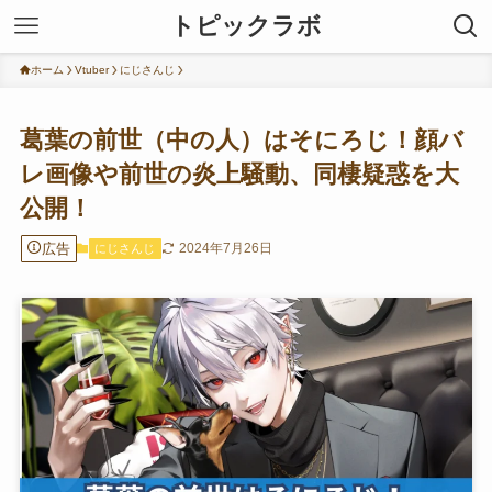
トピックラボ
ホーム
Vtuber
にじさんじ
葛葉の前世（中の人）はそにろじ！顔バ
レ画像や前世の炎上騒動、同棲疑惑を大
公開！
広告
2024年7月26日
にじさんじ