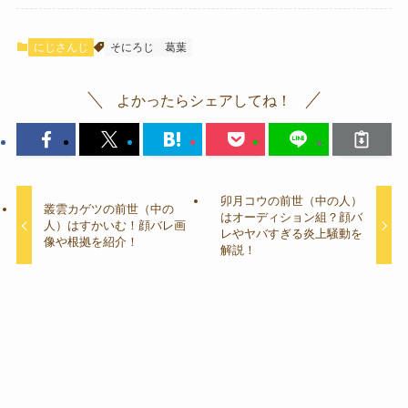
にじさんじ
そにろじ
葛葉
よかったらシェアしてね！
卯月コウの前世（中の人）
叢雲カゲツの前世（中の
はオーディション組？顔バ
人）はすかいむ！顔バレ画
レやヤバすぎる炎上騒動を
像や根拠を紹介！
解説！