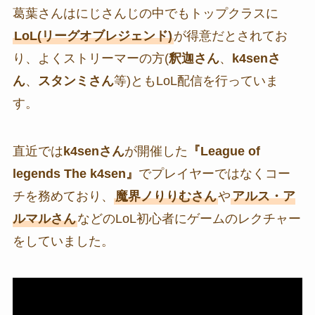
葛葉さんはにじさんじの中でもトップクラスに
LoL(リーグオブレジェンド)
が得意だとされてお
り、よくストリーマーの方(
釈迦さん
、
k4senさ
ん
、
スタンミさん
等)ともLoL配信を行っていま
す。
直近では
k4senさん
が開催した
『League of
legends The k4sen』
でプレイヤーではなくコー
チを務めており、
魔界ノりりむさん
や
アルス・ア
ルマルさん
などのLoL初心者にゲームのレクチャー
をしていました。