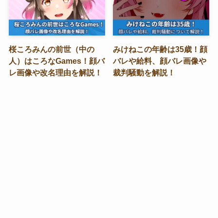
桜ころみんの前世（中の
みけねこの年齢は35歳！顔
人）はころなGames！顔バ
バレや給料、顔バレ画像や
レ画像や改名理由を解説！
裁判騒動を解説！