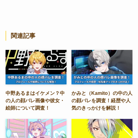
関連記事
中野あるまはイケメン？中
かみと（Kamito）の中の人
の人の顔バレ画像や彼女・
の顔バレを調査！経歴や人
絵師について調査！
気のきっかけを解説！