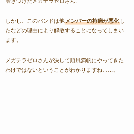
漕ぎつけたメガテラゼロさん。
しかし、このバンドは他
メンバーの持病が悪化
し
たなどの理由により解散することになってしまい
ます。
メガテラゼロさんが決して順風満帆にやってきた
わけではないということがわかりますね……。