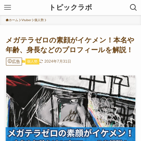
トピックラボ
ホーム
Vtuber
個人勢
メガテラゼロの素顔がイケメン！本名や
年齢、身長などのプロフィールを解説！
広告
2024年7月31日
個人勢