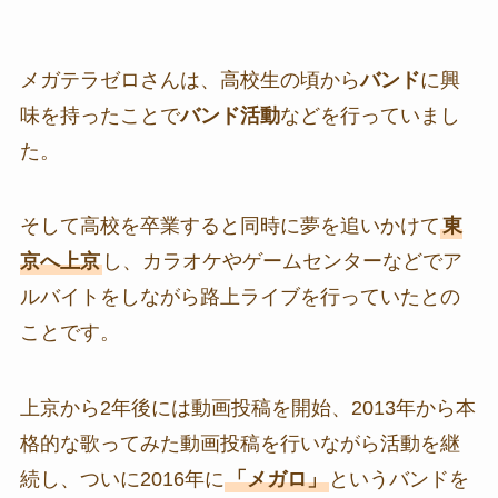
メガテラゼロさんは、高校生の頃から
バンド
に興
味を持ったことで
バンド活動
などを行っていまし
た。
そして高校を卒業すると同時に夢を追いかけて
東
京へ上京
し、カラオケやゲームセンターなどでア
ルバイトをしながら路上ライブを行っていたとの
ことです。
上京から2年後には動画投稿を開始、2013年から本
格的な歌ってみた動画投稿を行いながら活動を継
続し、ついに2016年に
「メガロ」
というバンドを