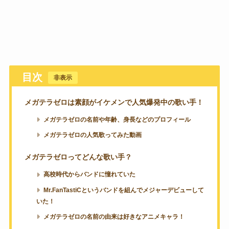
目次
[
非表示
]
メガテラゼロは素顔がイケメンで人気爆発中の歌い手！
メガテラゼロの名前や年齢、身長などのプロフィール
メガテラゼロの人気歌ってみた動画
メガテラゼロってどんな歌い手？
高校時代からバンドに憧れていた
Mr.FanTastiCというバンドを組んでメジャーデビューして
いた！
メガテラゼロの名前の由来は好きなアニメキャラ！